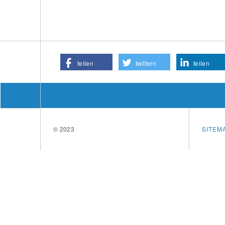
teilen
twittern
teilen
© 2023
SITEM