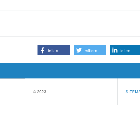
teilen
twittern
teilen
© 2023
SITEM