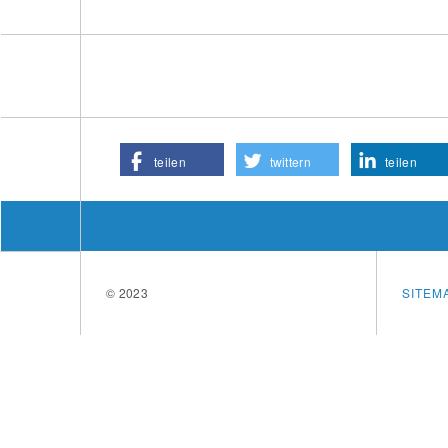
teilen
twittern
teilen
© 2023
SITEM