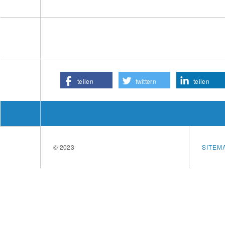
teilen
twittern
teilen
© 2023
SITEM