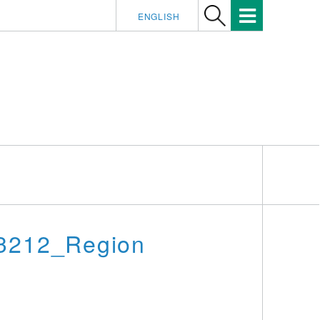
ENGLISH
43212_Region