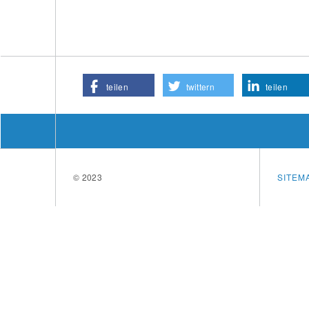
teilen
twittern
teilen
© 2023
SITEM