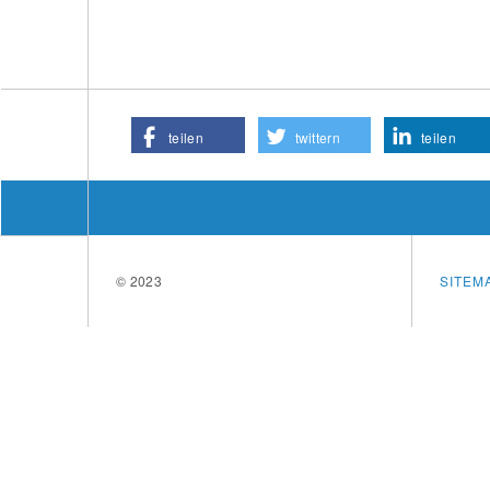
teilen
twittern
teilen
© 2023
SITEM