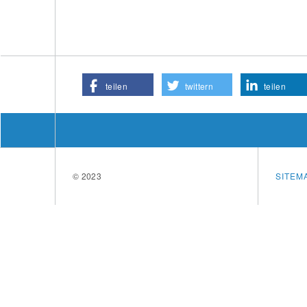
teilen
twittern
teilen
© 2023
SITEM