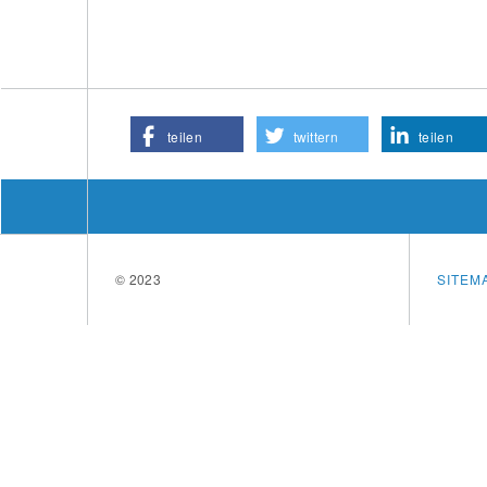
teilen
twittern
teilen
© 2023
SITEM