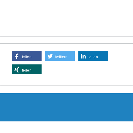
teilen
twittern
teilen
teilen