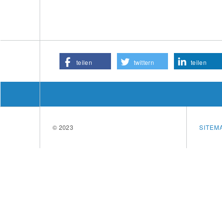
teilen
twittern
teilen
© 2023
SITEM