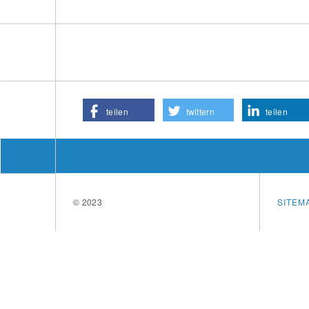
teilen
twittern
teilen
© 2023
SITEM