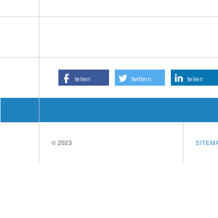
teilen
twittern
teilen
© 2023
SITEM