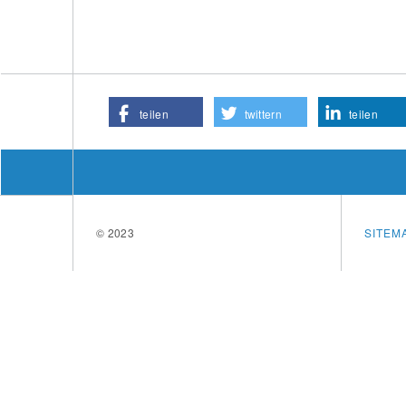
teilen
twittern
teilen
© 2023
SITEM