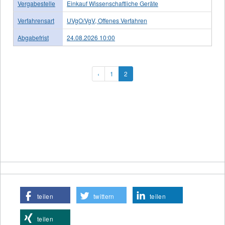
Vergabestelle
Einkauf Wissenschaftliche Geräte
Verfahrensart
UVgO/VgV, Offenes Verfahren
Abgabefrist
24.08.2026 10:00
‹
1
2
teilen
twittern
teilen
teilen