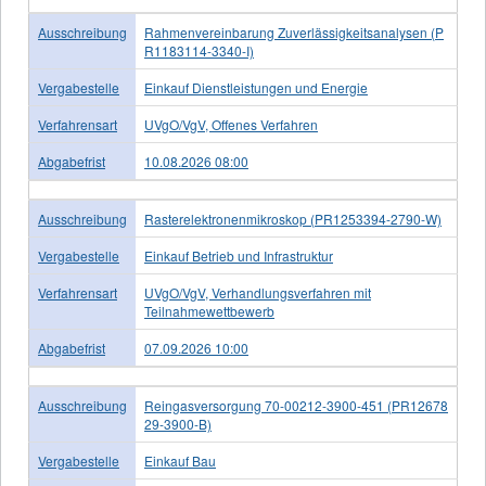
Ausschreibung
Rahmenvereinbarung Zuverlässigkeitsanalysen (P
R1183114-3340-I)
Vergabestelle
Einkauf Dienstleistungen und Energie
Verfahrensart
UVgO/VgV, Offenes Verfahren
Abgabefrist
10.08.2026 08:00
Ausschreibung
Rasterelektronenmikroskop (PR1253394-2790-W)
Vergabestelle
Einkauf Betrieb und Infrastruktur
Verfahrensart
UVgO/VgV, Verhandlungsverfahren mit
Teilnahmewettbewerb
Abgabefrist
07.09.2026 10:00
Ausschreibung
Reingasversorgung 70-00212-3900-451 (PR12678
29-3900-B)
Vergabestelle
Einkauf Bau