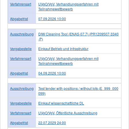
Verfahrensart
UVgO/VgV, Verhandlungsverfahren mit
Teilnahmewettbewerb
Abgabefrist
07.09.2026 10:00
Ausschreibung
DIW Cleaning Tool (ENAS-07.7) (PR1209507-3340
-P)
Vergabestelle
Einkauf Betrieb und Infrastruktur
Verfahrensart
UVgO/VgV, Verhandlungsverfahren mit
Teilnahmewettbewerb
Abgabefrist
04.09.2026 10:00
Ausschreibung
Test tender with positions / without lots (E_999_000
099)
Vergabestelle
Einkauf wissenschaftliche DL
Verfahrensart
UVgO/VgV, Öffentliche Ausschreibung
Abgabefrist
22.07.2029 24:00