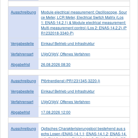
Ausschreibung
Module electrical measurement: Oscilloscope, Sour
ce Meter, LCR Meter, Electrical Switch Matrix (Los
1: ENAS-14.2.1) & Module electrical measurement:
Multi-measurement control (Los 2: ENAS-14.2.2) (P
R1232018-3340-P)
Vergabestelle
Einkauf Betrieb und Infrastruktur
Verfahrensart
UVgO/VgV, Offenes Verfahren
Abgabefrist
26.08.2026 08:30
Ausschreibung
Pförtnerdienst (PR1231345-3220-I)
Vergabestelle
Einkauf Betrieb und Infrastruktur
Verfahrensart
UVgO/VgV, Offenes Verfahren
Abgabefrist
17.08.2026 12:00
Ausschreibung
Optisches Charakterisierungstool bestehend aus s
echs Losen (ENAS-14.1.1; ENAS-14.1.2; ENAS-14.