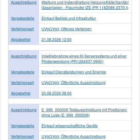
Ausschreibung
Wartung und Instandhaltung Heizung/Kälte/Sanitär/
Gasanlagen - Fraunhofer IZS (PR 1182086-2370-I)
Vergabestelle
Einkauf Betrieb und Infrastruktur
Verfahrensart
UVgO/VgV, Offenes Verfahren
Abgabefrist
21.08.2026 12:00
Ausschreibung
Inbetriebnahme eines KI-Serversystems und einer
Pilotanwendung (PR1264337-9940)
Vergabestelle
Einkauf Dienstleistungen und Energie
Verfahrensart
UVgO/VgV, Öffentliche Ausschreibung
Abgabefrist
20.08.2026 08:00
Ausschreibung
E_999_000009 Testausschreibung mit Positionen/
ohne Lose (E_999_000009)
Vergabestelle
Einkauf wissenschaftliche Geräte
Verfahrensart
UVgO/VgV, Öffentliche Ausschreibung