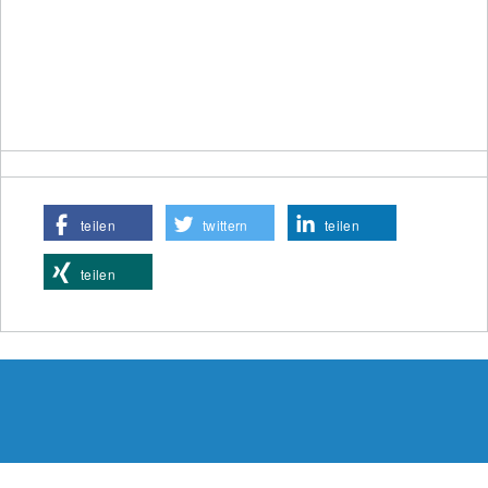
teilen
twittern
teilen
teilen