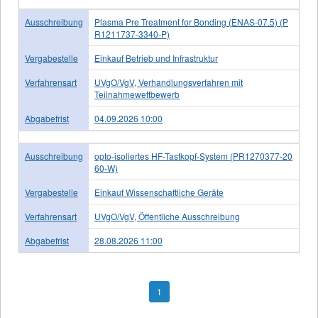
Ausschreibung
Plasma Pre Treatment for Bonding (ENAS-07.5) (P
R1211737-3340-P)
Vergabestelle
Einkauf Betrieb und Infrastruktur
Verfahrensart
UVgO/VgV, Verhandlungsverfahren mit
Teilnahmewettbewerb
Abgabefrist
04.09.2026 10:00
Ausschreibung
opto-isoliertes HF-Tastkopf-System (PR1270377-20
60-W)
Vergabestelle
Einkauf Wissenschaftliche Geräte
Verfahrensart
UVgO/VgV, Öffentliche Ausschreibung
Abgabefrist
28.08.2026 11:00
1