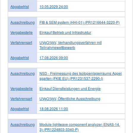
Abgabefrist
10.05.2029 24:00
Ausschreibung
FIB & SEM system (HHI-01) (PR1216644-3220-P)
Vergabestelle
Einkauf Betrieb und Infrastruktur
Verfahrensart
UVgO/VgV, Verhandlungsverfahren mit
Teilnahmewettbewerb
Abgabefrist
17.08.2026 09:00
Ausschreibung
NSD - Freimessung des Isotopenlagerraums Appel
sgarten (FKIE EU) (PR1231537-2290-I)
Vergabestelle
Einkauf Dienstleistungen und Energie
Verfahrensart
UVgO/VgV, Öffentliche Ausschreibung
Abgabefrist
18.08.2026 11:00
Ausschreibung
Module lightwave component analyzer (ENAS-14.
3) (PR1224803-3340-P)