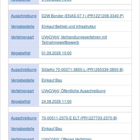
Ausschreibung
D2W Bonder (ENAS-07.1) (PR1221208-3340-P)
Vergabestelle
Einkauf Betrieb und Infrastruktur
Verfahrensart
UVgO/VgV, Verhandlungsverfahren mit
Teilnahmewettbewerb
Abgabefrist
01.09.2026 10:00
Ausschreibung
SiGeKo 70-00371-3850-L (PR1265339-3850-B)
Vergabestelle
Einkauf Bau
Verfahrensart
UVgO/VgV, Öffentliche Ausschreibung
Abgabefrist
24.08.2026 11:00
Ausschreibung
70-00511-2370-E ELT (PR1227703-2370-B)
Vergabestelle
Einkauf Bau
Verfahrensart
UVgO/VgV, Offenes Verfahren