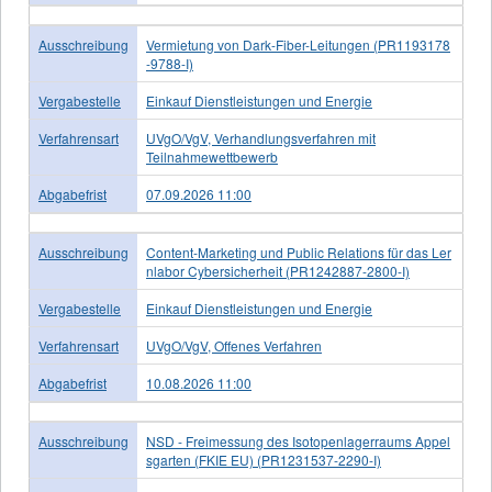
Ausschreibung
Vermietung von Dark-Fiber-Leitungen (PR1193178
-9788-I)
Vergabestelle
Einkauf Dienstleistungen und Energie
Verfahrensart
UVgO/VgV, Verhandlungsverfahren mit
Teilnahmewettbewerb
Abgabefrist
07.09.2026 11:00
Ausschreibung
Content-Marketing und Public Relations für das Ler
nlabor Cybersicherheit (PR1242887-2800-I)
Vergabestelle
Einkauf Dienstleistungen und Energie
Verfahrensart
UVgO/VgV, Offenes Verfahren
Abgabefrist
10.08.2026 11:00
Ausschreibung
NSD - Freimessung des Isotopenlagerraums Appel
sgarten (FKIE EU) (PR1231537-2290-I)