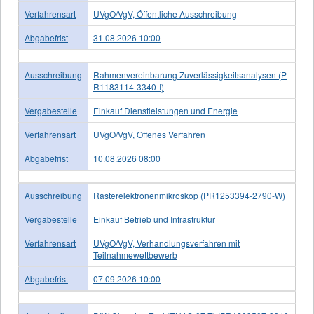
Verfahrensart
UVgO/VgV, Öffentliche Ausschreibung
Abgabefrist
31.08.2026 10:00
Ausschreibung
Rahmenvereinbarung Zuverlässigkeitsanalysen (P
R1183114-3340-I)
Vergabestelle
Einkauf Dienstleistungen und Energie
Verfahrensart
UVgO/VgV, Offenes Verfahren
Abgabefrist
10.08.2026 08:00
Ausschreibung
Rasterelektronenmikroskop (PR1253394-2790-W)
Vergabestelle
Einkauf Betrieb und Infrastruktur
Verfahrensart
UVgO/VgV, Verhandlungsverfahren mit
Teilnahmewettbewerb
Abgabefrist
07.09.2026 10:00