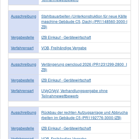
Ausschreibung
Stahlbauarbeiten (Unterkonstruktion für neue Kälte
maschine Gebäude C5, Dach) (PR1148560-3000-I
ZB)
Vergabestelle
IZB Einkauf - Gerätewirtschaft
Verfahrensart
VOB, Freihändige Vergabe
Ausschreibung
Verlängerung owncloud 2026 (PR1231299-2800_I
ZB)
Vergabestelle
IZB Einkauf - Gerätewirtschaft
Verfahrensart
UVgO/VgV, Verhandlungsvergabe ohne
Teilnahmewettbewerb
Ausschreibung
Rückbau der rechten Aufzugsanlage und Abbrucha
rbeiten im Gebäude C5 (PR1192776-3000-IZB)
Vergabestelle
IZB Einkauf - Gerätewirtschaft
Verfahrensart
VOB, Freihändige Vergabe