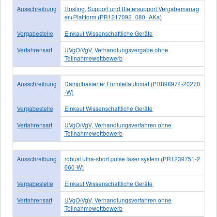
Ausschreibung
Hosting, Support und Bietersupport Vergabemanag
er+Plattform (PR1217092_080_AKa)
Vergabestelle
Einkauf Wissenschaftliche Geräte
Verfahrensart
UVgO/VgV, Verhandlungsvergabe ohne
Teilnahmewettbewerb
Ausschreibung
Dampfbasierter Formteilautomat (PR898974-20270
-W)
Vergabestelle
Einkauf Wissenschaftliche Geräte
Verfahrensart
UVgO/VgV, Verhandlungsverfahren ohne
Teilnahmewettbewerb
Ausschreibung
robust ultra-short pulse laser system (PR1239751-2
660-W)
Vergabestelle
Einkauf Wissenschaftliche Geräte
Verfahrensart
UVgO/VgV, Verhandlungsverfahren ohne
Teilnahmewettbewerb