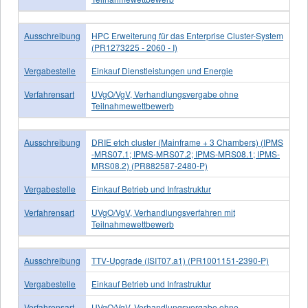
Ausschreibung
HPC Erweiterung für das Enterprise Cluster-System
(PR1273225 - 2060 - I)
Vergabestelle
Einkauf Dienstleistungen und Energie
Verfahrensart
UVgO/VgV, Verhandlungsvergabe ohne
Teilnahmewettbewerb
Ausschreibung
DRIE etch cluster (Mainframe + 3 Chambers) (IPMS
-MRS07.1; IPMS-MRS07.2; IPMS-MRS08.1; IPMS-
MRS08.2) (PR882587-2480-P)
Vergabestelle
Einkauf Betrieb und Infrastruktur
Verfahrensart
UVgO/VgV, Verhandlungsverfahren mit
Teilnahmewettbewerb
Ausschreibung
TTV-Upgrade (ISIT07.a1) (PR1001151-2390-P)
Vergabestelle
Einkauf Betrieb und Infrastruktur
Verfahrensart
UVgO/VgV, Verhandlungsvergabe ohne