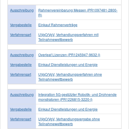
Ausschreibung
Rahmenvereinbarung Messen (PR1097481-2800-
R)
Vergabestelle
Einkauf Rahmenverträge
Verfahrensart
UVgO/VgV, Verhandlungsverfahren mit
Teilnahmewettbewerb
Ausschreibung
Overleaf Lizenzen (PR1245947-9632-I)
Vergabestelle
Einkauf Dienstleistungen und Energie
Verfahrensart
UVgO/VgV, Verhandlungsverfahren ohne
Teilnahmewettbewerb
Ausschreibung
Integration 5G-gestützter Robotik- und Drohnende
monstratoren (PR1226815-3220-I)
Vergabestelle
Einkauf Dienstleistungen und Energie
Verfahrensart
UVgO/VgV, Verhandlungsvergabe ohne
Teilnahmewettbewerb