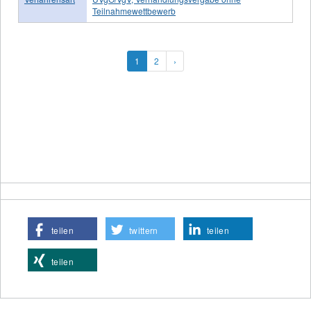
Teilnahmewettbewerb
1
2
›
teilen
twittern
teilen
teilen