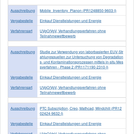
Ausschreibung
Mobile_Inventory_Planon (PR1248850-9603-I)
Vergabestelle
Einkauf Dienstleistungen und Energie
Verfahrensart
UVgO/VgV, Verhandlungsverfahren ohne
Teilnahmewettbewerb
Ausschreibung
Studie zur Verwendung von laborbasierten EUV-Str
ahlungsquellen zur Untersuchung von Degradation
s- und Kontaminationsprozessen mittels in-situ Mes
sverfahren - Phase 2 (PR1171190-2310-I)
Vergabestelle
Einkauf Dienstleistungen und Energie
Verfahrensart
UVgO/VgV, Verhandlungsverfahren ohne
Teilnahmewettbewerb
Ausschreibung
PTC Subscription, Creo, Mathcad, Windchill (PR12
02424-9632-I)
Vergabestelle
Einkauf Dienstleistungen und Energie
Verfahrensart
UVgO/VgV, Verhandlungsverfahren ohne