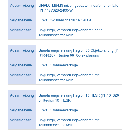
Ausschreibung
UHPLC-MS/MS mit eingebauter linearer lonenfaIle
(PR1177328-2400-W)
Vergabestelle
Einkauf Wissenschaftliche Geräte
Verfahrensart
UVgO/VgV, Verhandlungsverfahren ohne
Teilnahmewettbewerb
Ausschreibung
Bauplanungsleistung Region 06 Objektplanung (P
R1048287_Region 06_Objektplanung)
Vergabestelle
Einkauf Rahmenverträge
Verfahrensart
UVgO/VgV, Verhandlungsverfahren mit
Teilnahmewettbewerb
Ausschreibung
Bauplanungsleistung Region 10 HLSK (PR104320
6_Region 10_HLSK)
Vergabestelle
Einkauf Rahmenverträge
Verfahrensart
UVgO/VgV, Verhandlungsverfahren mit
Teilnahmewettbewerb