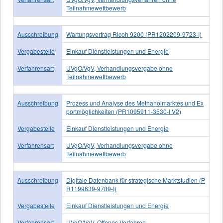
Teilnahmewettbewerb
Ausschreibung
Wartungsvertrag Ricoh 9200 (PR1202209-9723-I)
Vergabestelle
Einkauf Dienstleistungen und Energie
Verfahrensart
UVgO/VgV, Verhandlungsvergabe ohne
Teilnahmewettbewerb
Ausschreibung
Prozess und Analyse des Methanolmarktes und Ex
portmöglichkeiten (PR1095911-3530-I V2)
Vergabestelle
Einkauf Dienstleistungen und Energie
Verfahrensart
UVgO/VgV, Verhandlungsvergabe ohne
Teilnahmewettbewerb
Ausschreibung
Digitale Datenbank für strategische Marktstudien (P
R1199639-9789-I)
Vergabestelle
Einkauf Dienstleistungen und Energie
Verfahrensart
UVgO/VgV, Offenes Verfahren