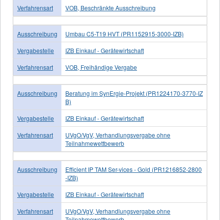
Verfahrensart
VOB, Beschränkte Ausschreibung
Ausschreibung
Umbau C5-T19 HVT (PR1152915-3000-IZB)
Vergabestelle
IZB Einkauf - Gerätewirtschaft
Verfahrensart
VOB, Freihändige Vergabe
Ausschreibung
Beratung im SynErgie-Projekt (PR1224170-3770-IZ
B)
Vergabestelle
IZB Einkauf - Gerätewirtschaft
Verfahrensart
UVgO/VgV, Verhandlungsvergabe ohne
Teilnahmewettbewerb
Ausschreibung
Efficient IP TAM Ser-vices - Gold (PR1216852-2800
-IZB)
Vergabestelle
IZB Einkauf - Gerätewirtschaft
Verfahrensart
UVgO/VgV, Verhandlungsvergabe ohne
Teilnahmewettbewerb