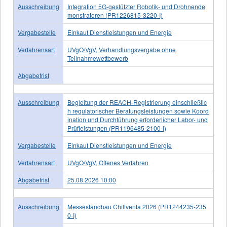
Ausschreibung
Integration 5G-gestützter Robotik- und Drohnende
monstratoren (PR1226815-3220-I)
Vergabestelle
Einkauf Dienstleistungen und Energie
Verfahrensart
UVgO/VgV, Verhandlungsvergabe ohne
Teilnahmewettbewerb
Abgabefrist
Ausschreibung
Begleitung der REACH-Registrierung einschließlic
h regulatorischer Beratungsleistungen sowie Koord
ination und Durchführung erforderlicher Labor- und
Prüﬂeistungen (PR1196485-2100-I)
Vergabestelle
Einkauf Dienstleistungen und Energie
Verfahrensart
UVgO/VgV, Offenes Verfahren
Abgabefrist
25.08.2026 10:00
Ausschreibung
Messestandbau Chillventa 2026 (PR1244235-235
0-I)