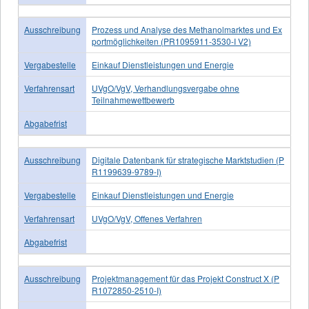
Ausschreibung
Prozess und Analyse des Methanolmarktes und Ex
portmöglichkeiten (PR1095911-3530-I V2)
Vergabestelle
Einkauf Dienstleistungen und Energie
Verfahrensart
UVgO/VgV, Verhandlungsvergabe ohne
Teilnahmewettbewerb
Abgabefrist
Ausschreibung
Digitale Datenbank für strategische Marktstudien (P
R1199639-9789-I)
Vergabestelle
Einkauf Dienstleistungen und Energie
Verfahrensart
UVgO/VgV, Offenes Verfahren
Abgabefrist
Ausschreibung
Projektmanagement für das Projekt Construct X (P
R1072850-2510-I)