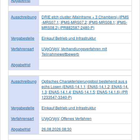
Abgabefrist
Ausschreibung
DRIE etch cluster (Mainframe + 3 Chambers) (IPMS
-MRS07.1; IPMS-MRS07.2; IPMS-MRS08.1; IPMS-
MRS08.2) (PR882587-2480-P)
Vergabestelle
Einkauf Betrieb und Infrastruktur
Verfahrensart
UVgO/VgV, Verhandlungsverfahren mit
Teilnahmewettbewerb
Abgabefrist
Ausschreibung
Optisches Charakterisierungstool bestehend aus s
echs Losen (ENAS-14.1.1; ENAS-14.1.2; ENAS-14.
1.3; ENAS-14.1.4; ENAS-14.1.5; ENAS-14.1.6) (PR
1233547-3340-P)
Vergabestelle
Einkauf Betrieb und Infrastruktur
Verfahrensart
UVgO/VgV, Offenes Verfahren
Abgabefrist
26.08.2026 08:30