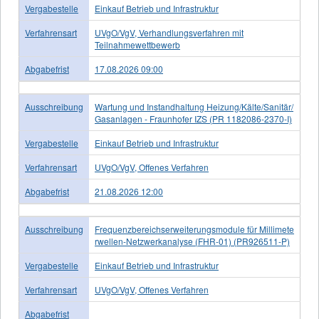
Vergabestelle
Einkauf Betrieb und Infrastruktur
Verfahrensart
UVgO/VgV, Verhandlungsverfahren mit
Teilnahmewettbewerb
Abgabefrist
17.08.2026 09:00
Ausschreibung
Wartung und Instandhaltung Heizung/Kälte/Sanitär/
Gasanlagen - Fraunhofer IZS (PR 1182086-2370-I)
Vergabestelle
Einkauf Betrieb und Infrastruktur
Verfahrensart
UVgO/VgV, Offenes Verfahren
Abgabefrist
21.08.2026 12:00
Ausschreibung
Frequenzbereichserweiterungsmodule für Millimete
rwellen-Netzwerkanalyse (FHR-01) (PR926511-P)
Vergabestelle
Einkauf Betrieb und Infrastruktur
Verfahrensart
UVgO/VgV, Offenes Verfahren
Abgabefrist