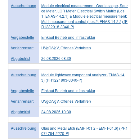
Ausschreibung
Module electrical measurement: Oscilloscope, Sour
ce Meter, LCR Meter, Electrical Switch Matrix (Los
1: ENAS-14.2.1) & Module electrical measurement:
Multi-measurement control (Los 2: ENAS-14.2.2) (P
R1232018-3340-P)
Vergabestelle
Einkauf Betrieb und Infrastruktur
Verfahrensart
UVgO/VgV, Offenes Verfahren
Abgabefrist
26.08.2026 08:30
Ausschreibung
Module lightwave component analyzer (ENAS-14.
3) (PR1224803-3340-P)
Vergabestelle
Einkauf Betrieb und Infrastruktur
Verfahrensart
UVgO/VgV, Offenes Verfahren
Abgabefrist
24.08.2026 10:30
Ausschreibung
Glas and Metal Etch (EMFT-01.2 - EMFT-01.6) (PR1
074784-2270-P)