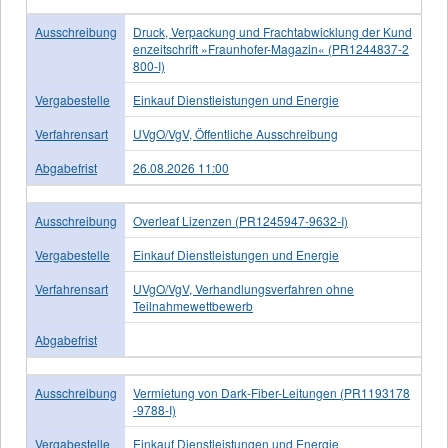
Ausschreibung
Druck, Verpackung und Frachtabwicklung der Kund
enzeitschrift »Fraunhofer-Magazin« (PR1244837-2
800-I)
Vergabestelle
Einkauf Dienstleistungen und Energie
Verfahrensart
UVgO/VgV, Öffentliche Ausschreibung
Abgabefrist
26.08.2026 11:00
Ausschreibung
Overleaf Lizenzen (PR1245947-9632-I)
Vergabestelle
Einkauf Dienstleistungen und Energie
Verfahrensart
UVgO/VgV, Verhandlungsverfahren ohne
Teilnahmewettbewerb
Abgabefrist
Ausschreibung
Vermietung von Dark-Fiber-Leitungen (PR1193178
-9788-I)
Vergabestelle
Einkauf Dienstleistungen und Energie