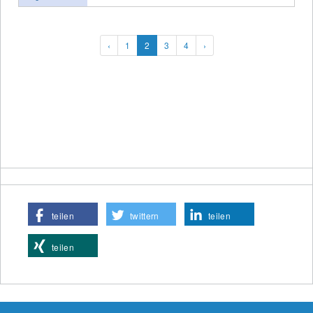
‹
1
2
3
4
›
teilen
twittern
teilen
teilen