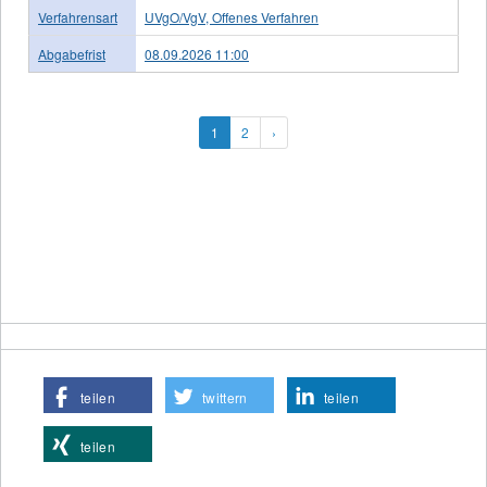
Verfahrensart
UVgO/VgV, Offenes Verfahren
Abgabefrist
08.09.2026 11:00
1
2
›
teilen
twittern
teilen
teilen