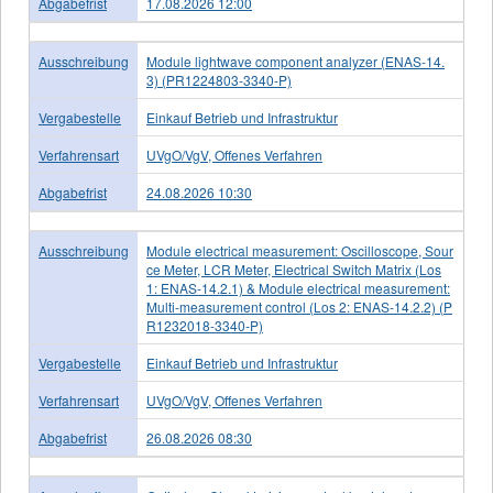
Abgabefrist
17.08.2026 12:00
Ausschreibung
Module lightwave component analyzer (ENAS-14.
3) (PR1224803-3340-P)
Vergabestelle
Einkauf Betrieb und Infrastruktur
Verfahrensart
UVgO/VgV, Offenes Verfahren
Abgabefrist
24.08.2026 10:30
Ausschreibung
Module electrical measurement: Oscilloscope, Sour
ce Meter, LCR Meter, Electrical Switch Matrix (Los
1: ENAS-14.2.1) & Module electrical measurement:
Multi-measurement control (Los 2: ENAS-14.2.2) (P
R1232018-3340-P)
Vergabestelle
Einkauf Betrieb und Infrastruktur
Verfahrensart
UVgO/VgV, Offenes Verfahren
Abgabefrist
26.08.2026 08:30