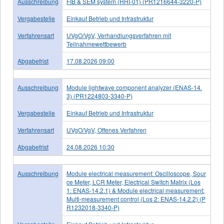
Ausschreibung
FIB & SEM system (HHI-01) (PR1216644-3220-P)
Vergabestelle
Einkauf Betrieb und Infrastruktur
Verfahrensart
UVgO/VgV, Verhandlungsverfahren mit
Teilnahmewettbewerb
Abgabefrist
17.08.2026 09:00
Ausschreibung
Module lightwave component analyzer (ENAS-14.
3) (PR1224803-3340-P)
Vergabestelle
Einkauf Betrieb und Infrastruktur
Verfahrensart
UVgO/VgV, Offenes Verfahren
Abgabefrist
24.08.2026 10:30
Ausschreibung
Module electrical measurement: Oscilloscope, Sour
ce Meter, LCR Meter, Electrical Switch Matrix (Los
1: ENAS-14.2.1) & Module electrical measurement:
Multi-measurement control (Los 2: ENAS-14.2.2) (P
R1232018-3340-P)