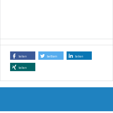
teilen
twittern
teilen
teilen