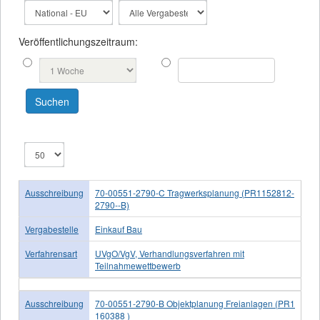
Veröffentlichungszeitraum:
Ausschreibung
70-00551-2790-C Tragwerksplanung (PR1152812-
2790--B)
Vergabestelle
Einkauf Bau
Verfahrensart
UVgO/VgV, Verhandlungsverfahren mit
Teilnahmewettbewerb
Ausschreibung
70-00551-2790-B Objektplanung Freianlagen (PR1
160388 )