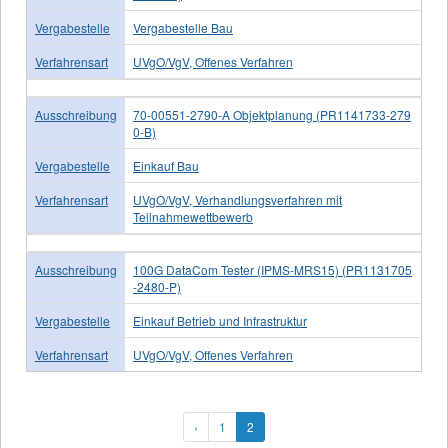
Vergabestelle
Vergabestelle Bau
Verfahrensart
UVgO/VgV, Offenes Verfahren
Ausschreibung
70-00551-2790-A Objektplanung (PR1141733-279
0-B)
Vergabestelle
Einkauf Bau
Verfahrensart
UVgO/VgV, Verhandlungsverfahren mit
Teilnahmewettbewerb
Ausschreibung
100G DataCom Tester (IPMS-MRS15) (PR1131705
-2480-P)
Vergabestelle
Einkauf Betrieb und Infrastruktur
Verfahrensart
UVgO/VgV, Offenes Verfahren
‹
1
2