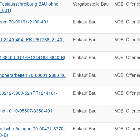
estausschreibung BAU ohne
Vergabestelle Bau
VOB, Offene
_001)
trom 70-00191-2100-401
Einkauf Bau
VOB, Öffentl
41-3140-454 (PR1251768 -3140-
Einkauf Bau
VOB, Öffentl
2-3840-501 (PR1244163-3840-B)
Einkauf Bau
VOB, Offene
mpnerarbeiten 70-00001-2880-40
Einkauf Bau
VOB, Offene
0-00212-3900-52 (PR1244161-
Einkauf Bau
VOB, Offene
und 10 10-05507-3350-401
Einkauf Bau
VOB, Offene
hnische Anlagen 70-00471-3770-
Einkauf Bau
VOB, Offene
0-B)