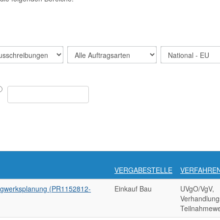
VERGABESTELLE
VERFAHRE
agwerksplanung (PR1152812-
Einkauf Bau
UVgO/VgV,
Verhandlung
Teilnahmewe