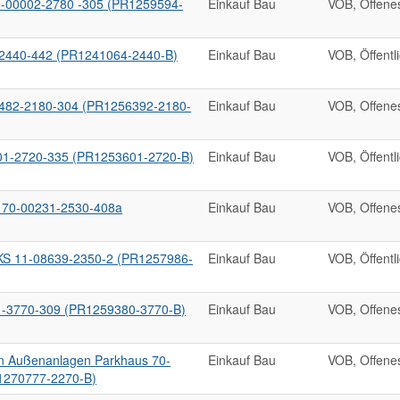
0-00002-2780 -305 (PR1259594-
Einkauf Bau
VOB, Offene
-2440-442 (PR1241064-2440-B)
Einkauf Bau
VOB, Öffentl
0482-2180-304 (PR1256392-2180-
Einkauf Bau
VOB, Offene
01-2720-335 (PR1253601-2720-B)
Einkauf Bau
VOB, Öffentl
g 70-00231-2530-408a
Einkauf Bau
VOB, Offene
KS 11-08639-2350-2 (PR1257986-
Einkauf Bau
VOB, Öffentl
1-3770-309 (PR1259380-3770-B)
Einkauf Bau
VOB, Offene
in Außenanlagen Parkhaus 70-
Einkauf Bau
VOB, Offene
1270777-2270-B)