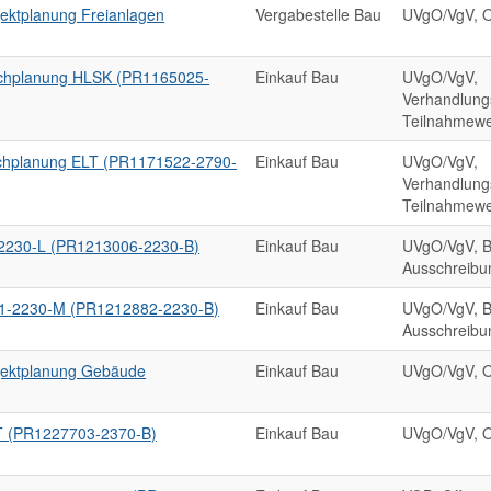
ektplanung Freianlagen
Vergabestelle Bau
UVgO/VgV, O
chplanung HLSK (PR1165025-
Einkauf Bau
UVgO/VgV,
Verhandlung
Teilnahmewe
chplanung ELT (PR1171522-2790-
Einkauf Bau
UVgO/VgV,
Verhandlung
Teilnahmewe
-2230-L (PR1213006-2230-B)
Einkauf Bau
UVgO/VgV, B
Ausschreibu
11-2230-M (PR1212882-2230-B)
Einkauf Bau
UVgO/VgV, B
Ausschreibu
jektplanung Gebäude
Einkauf Bau
UVgO/VgV, O
T (PR1227703-2370-B)
Einkauf Bau
UVgO/VgV, O