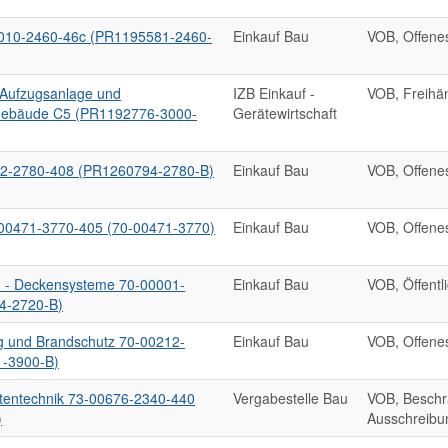
0010-2460-46c (PR1195581-2460-
Einkauf Bau
VOB, Offene
 Aufzugsanlage und
IZB Einkauf -
VOB, Freihä
 Gebäude C5 (PR1192776-3000-
Gerätewirtschaft
02-2780-408 (PR1260794-2780-B)
Einkauf Bau
VOB, Offene
0471-3770-405 (70-00471-3770)
Einkauf Bau
VOB, Offene
3 - Deckensysteme 70-00001-
Einkauf Bau
VOB, Öffentl
4-2720-B)
 und Brandschutz 70-00212-
Einkauf Bau
VOB, Offene
 -3900-B)
htentechnik 73-00676-2340-440
Vergabestelle Bau
VOB, Beschr
)
Ausschreibu