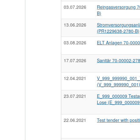
03.07.2026
Reingasversorgung 
B)
13.06.2026
Stromversorgungsan
(PR1229638-2780-B)
03.08.2026
ELT Anlagen 70-000
17.07.2026
Sanitär 70-00002-27
12.04.2021
V_999_999990_001_T
(V_999_999990_001
23.07.2021
E_999_000009 Testau
Lose (E_999_000009
22.06.2021
Test tender with posi