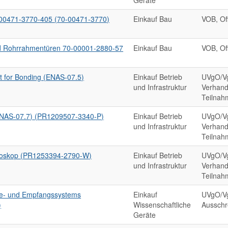
Geräte
0471-3770-405 (70-00471-3770)
Einkauf Bau
VOB, Of
und Rohrrahmentüren 70-00001-2880-57
Einkauf Bau
VOB, Of
 for Bonding (ENAS-07.5)
Einkauf Betrieb
UVgO/V
und Infrastruktur
Verhand
Teilnah
ENAS-07.7) (PR1209507-3340-P)
Einkauf Betrieb
UVgO/V
und Infrastruktur
Verhand
Teilnah
roskop (PR1253394-2790-W)
Einkauf Betrieb
UVgO/V
und Infrastruktur
Verhand
Teilnah
e- und Empfangssystems
Einkauf
UVgO/Vg
)
Wissenschaftliche
Ausschr
Geräte