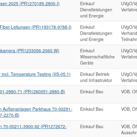
isen 2025 (PR1270185-2800-I)
Einkauf
UVgO/Vg
Dienstleistungen
Verfahr
und Energie
Fiber-Leitungen (PR1193178-9788-I)
Einkauf
UVgO/V
Dienstleistungen
Verhand
und Energie
Teilnah
tskamera (PR1233056-2060-W)
Einkauf
UVgO/Vg
Wissenschaftliche
Verfahr
Geräte
incl. Temperature Testing (IIS-05.1)
Einkauf Betrieb
UVgO/Vg
und Infrastruktur
Verfahr
001-2880-71 (PR1260051-2880-B)
Einkauf Bau
VOB, Of
in Außenanlagen Parkhaus 70-00291-
Einkauf Bau
VOB, Of
7-2270-B)
en 70-00211-3900-92 (PR1272672-
Einkauf Bau
VOB, Öff
Ausschr