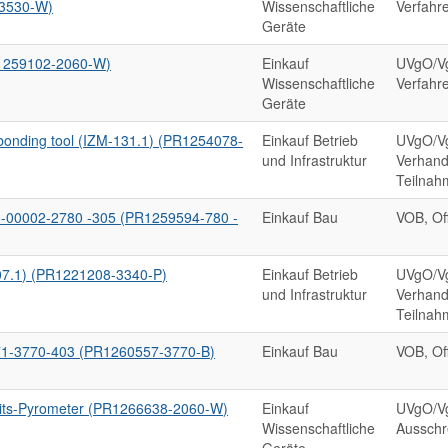
3530-W)
Wissenschaftliche
Verfahr
Geräte
PR1259102-2060-W)
Einkauf
UVgO/Vg
Wissenschaftliche
Verfahr
Geräte
onding tool (IZM-131.1) (PR1254078-
Einkauf Betrieb
UVgO/V
und Infrastruktur
Verhand
Teilnah
0-00002-2780 -305 (PR1259594-780 -
Einkauf Bau
VOB, Of
7.1) (PR1221208-3340-P)
Einkauf Betrieb
UVgO/V
und Infrastruktur
Verhand
Teilnah
71-3770-403 (PR1260557-3770-B)
Einkauf Bau
VOB, Of
its-Pyrometer (PR1266638-2060-W)
Einkauf
UVgO/Vg
Wissenschaftliche
Ausschr