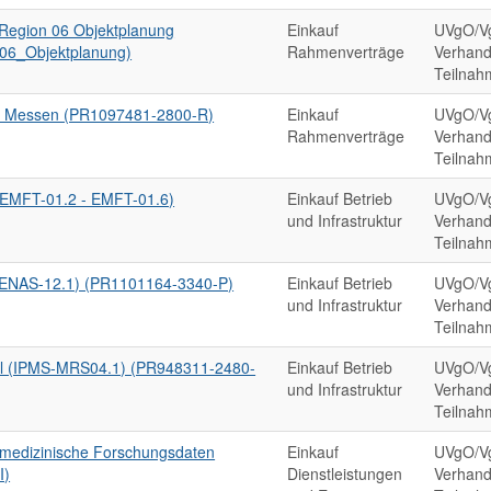
 Region 06 Objektplanung
Einkauf
UVgO/V
06_Objektplanung)
Rahmenverträge
Verhand
Teilnah
 Messen (PR1097481-2800-R)
Einkauf
UVgO/V
Rahmenverträge
Verhand
Teilnah
 (EMFT-01.2 - EMFT-01.6)
Einkauf Betrieb
UVgO/V
und Infrastruktur
Verhand
Teilnah
 (ENAS-12.1) (PR1101164-3340-P)
Einkauf Betrieb
UVgO/V
und Infrastruktur
Verhand
Teilnah
ool (IPMS-MRS04.1) (PR948311-2480-
Einkauf Betrieb
UVgO/V
und Infrastruktur
Verhand
Teilnah
r medizinische Forschungsdaten
Einkauf
UVgO/V
I)
Dienstleistungen
Verhand