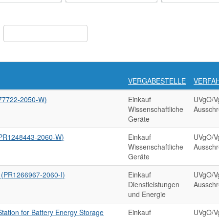
VERGABESTELLE
VERFA
177722-2050-W)
Einkauf
UVgO/Vg
Wissenschaftliche
Ausschr
Geräte
 (PR1248443-2060-W)
Einkauf
UVgO/Vg
Wissenschaftliche
Ausschr
Geräte
h (PR1266967-2060-I)
Einkauf
UVgO/Vg
Dienstleistungen
Ausschr
und Energie
tation for Battery Energy Storage
Einkauf
UVgO/Vg