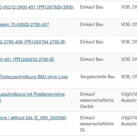
70-00212-3900-451 (PR1267829-3900-
Einkauf Bau
VOB, Of
lagen 70-00002-2780-407
Einkauf Bau
VOB, Of
02-2780-408 (PR1260794-2780-B)
Einkauf Bau
VOB, Of
80-401 (PR1244232-2780-B)
Einkauf Bau
VOB, Of
estausschreibung BAU ohne Lose
Vergabestelle Bau
VOB, Of
)
sschreibung mit Positionen/ohne
Einkauf
UVgO/Vg
)
wissenschaftliche
Ausschr
Geräte
tions / without lots (E_999_000099)
Einkauf
UVgO/Vg
wissenschaftliche
Ausschr
DL