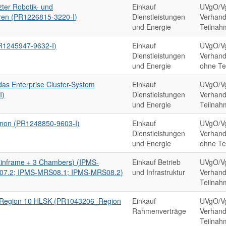
zter Robotik- und
Einkauf
UVgO/V
ren (PR1226815-3220-I)
Dienstleistungen
Verhand
und Energie
Teilnah
PR1245947-9632-I)
Einkauf
UVgO/V
Dienstleistungen
Verhand
und Energie
ohne Te
das Enterprise Cluster-System
Einkauf
UVgO/V
I)
Dienstleistungen
Verhand
und Energie
Teilnah
anon (PR1248850-9603-I)
Einkauf
UVgO/V
Dienstleistungen
Verhand
und Energie
ohne Te
ainframe + 3 Chambers) (IPMS-
Einkauf Betrieb
UVgO/V
7.2; IPMS-MRS08.1; IPMS-MRS08.2)
und Infrastruktur
Verhand
Teilnah
g Region 10 HLSK (PR1043206_Region
Einkauf
UVgO/V
Rahmenverträge
Verhand
Teilnah