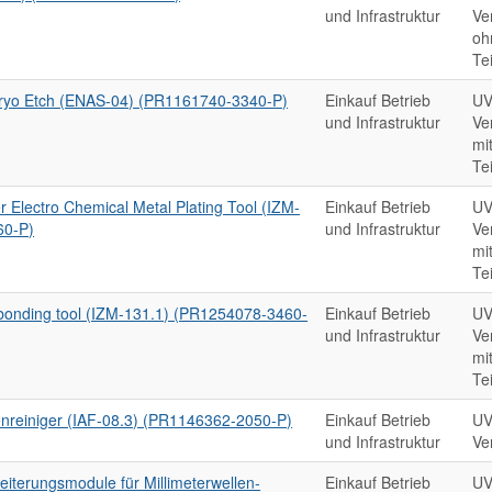
und Infrastruktur
Ve
oh
Te
Cryo Etch (ENAS-04) (PR1161740-3340-P)
Einkauf Betrieb
UV
und Infrastruktur
Ve
mi
Te
 Electro Chemical Metal Plating Tool (IZM-
Einkauf Betrieb
UV
60-P)
und Infrastruktur
Ve
mi
Te
onding tool (IZM-131.1) (PR1254078-3460-
Einkauf Betrieb
UV
und Infrastruktur
Ve
mi
Te
enreiniger (IAF-08.3) (PR1146362-2050-P)
Einkauf Betrieb
UV
und Infrastruktur
Ve
iterungsmodule für Millimeterwellen-
Einkauf Betrieb
UV