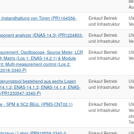
Be
Au
d Instandhaltung von Türen (PR1164556-
Einkauf Betrieb
UV
und Infrastruktur
Ve
mponent analyzer (ENAS-14.3) (PR1224803-
Einkauf Betrieb
UV
und Infrastruktur
Ve
asurement: Oscilloscope, Source Meter, LCR
Einkauf Betrieb
UV
tch Matrix (Los 1: ENAS-14.2.1) & Module
und Infrastruktur
Ve
t: Multi-measurement control (Los 2:
32018-3340-P)
sierungstool bestehend aus sechs Losen
Einkauf Betrieb
UV
14.1.2; ENAS-14.1.3; ENAS-14.1.4; ENAS-
und Infrastruktur
Ve
) (PR1233547-3340-P)
 - SPM & SC2 BEoL (IPMS-CNT02.1)
Einkauf Betrieb
UV
und Infrastruktur
Ve
oh
Te
ahrzeug / Labor (PR919559-2340-I)
Einkauf Betrieb
UV