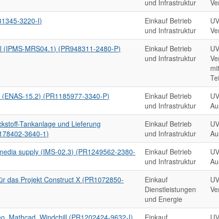
und Infrastruktur
Ve
31345-3220-I)
Einkauf Betrieb
UV
und Infrastruktur
Ve
ool (IPMS-MRS04.1) (PR948311-2480-P)
Einkauf Betrieb
UV
und Infrastruktur
Ve
mi
Te
re (ENAS-15.2) (PR1185977-3340-P)
Einkauf Betrieb
UV
und Infrastruktur
Au
ickstoff-Tankanlage und Lieferung
Einkauf Betrieb
UV
R1178402-3640-1)
und Infrastruktur
Au
 media supply (IMS-02.3) (PR1249562-2380-
Einkauf Betrieb
UV
und Infrastruktur
Au
r das Projekt Construct X (PR1072850-
Einkauf
UV
Dienstleistungen
Ve
und Energie
eo, Mathcad, Windchill (PR1202424-9632-I)
Einkauf
UV