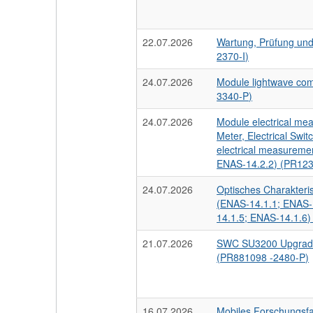
22.07.2026
Wartung, Prüfung un
2370-I)
24.07.2026
Module lightwave co
3340-P)
24.07.2026
Module electrical me
Meter, Electrical Swi
electrical measuremen
ENAS-14.2.2) (PR12
24.07.2026
Optisches Charakteri
(ENAS-14.1.1; ENAS-
14.1.5; ENAS-14.1.6
21.07.2026
SWC SU3200 Upgrade
(PR881098 -2480-P)
16.07.2026
Mobiles Forschungsf