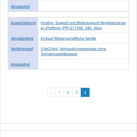
Abgabefrist
Ausschreibung
Hosting, Support und Bietersupport Vergabemanag
er+Plattform (PR1217092_080_AKa)
Vergabestelle
Einkauf Wissenschaftliche Geräte
Verfahrensart
UVgO/VgV, Verhandlungsvergabe ohne
Teilnahmewettbewerb
Abgabefrist
‹
1
2
3
4