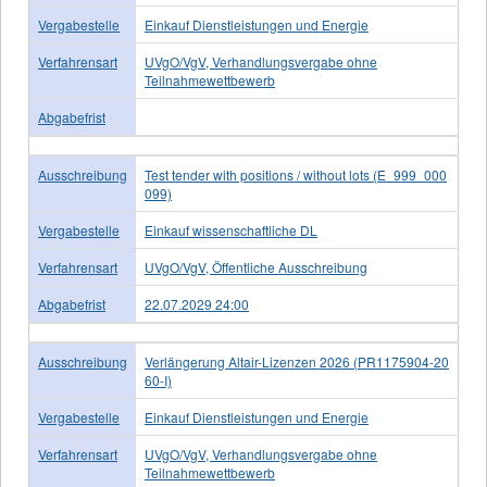
Vergabestelle
Einkauf Dienstleistungen und Energie
Verfahrensart
UVgO/VgV, Verhandlungsvergabe ohne
Teilnahmewettbewerb
Abgabefrist
Ausschreibung
Test tender with positions / without lots (E_999_000
099)
Vergabestelle
Einkauf wissenschaftliche DL
Verfahrensart
UVgO/VgV, Öffentliche Ausschreibung
Abgabefrist
22.07.2029 24:00
Ausschreibung
Verlängerung Altair-Lizenzen 2026 (PR1175904-20
60-I)
Vergabestelle
Einkauf Dienstleistungen und Energie
Verfahrensart
UVgO/VgV, Verhandlungsvergabe ohne
Teilnahmewettbewerb