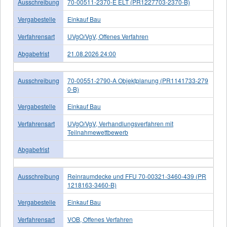
Ausschreibung
70-00511-2370-E ELT (PR1227703-2370-B)
Vergabestelle
Einkauf Bau
Verfahrensart
UVgO/VgV, Offenes Verfahren
Abgabefrist
21.08.2026 24:00
Ausschreibung
70-00551-2790-A Objektplanung (PR1141733-279
0-B)
Vergabestelle
Einkauf Bau
Verfahrensart
UVgO/VgV, Verhandlungsverfahren mit
Teilnahmewettbewerb
Abgabefrist
Ausschreibung
Reinraumdecke und FFU 70-00321-3460-439 (PR
1218163-3460-B)
Vergabestelle
Einkauf Bau
Verfahrensart
VOB, Offenes Verfahren